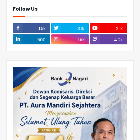
Follow Us
1.5k
3.1k
2.1k
1.8k
500
4.2k