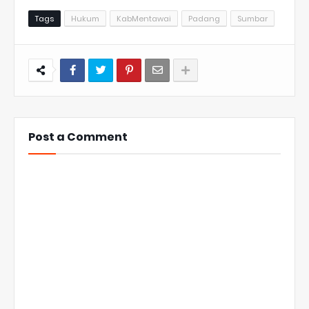
Tags
Hukum
KabMentawai
Padang
Sumbar
Post a Comment