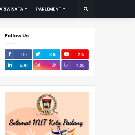
ARIWISATA
PARLEMENT
Follow Us
1.5k
3.1k
2.1k
1.8k
500
4.2k