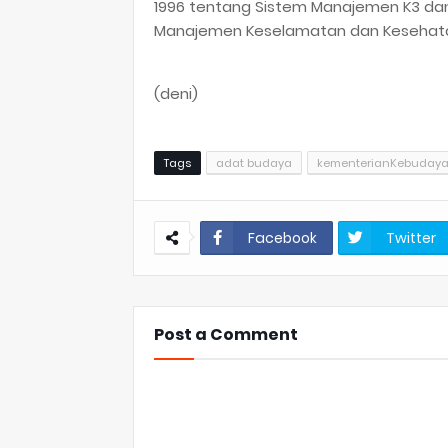
1996 tentang Sistem Manajemen K3 dan
Manajemen Keselamatan dan Kesehata
(deni)
Tags
adat budaya
kementerianKebuday
Facebook
Twitter
Post a Comment