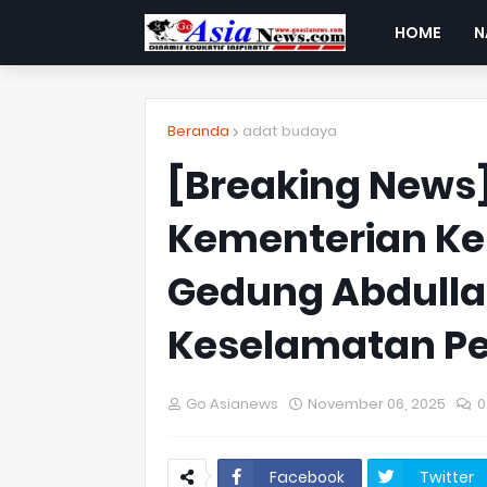
HOME
N
Beranda
adat budaya
[Breaking News]
Kementerian K
Gedung Abdulla
Keselamatan Pe
Go Asianews
November 06, 2025
0
Facebook
Twitter