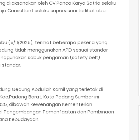
ang dilaksanakan oleh CV.Panca Karya Satria selaku
a Consultant selaku supervisi ini terlihat abai
u (5/11/2025), terlihat beberapa pekerja yang
edung tidak menggunakan APD sesuai standar
enggunakan sabuk pengaman (safety belt)
 standar.
dung Gedung Abdullah Kamil yang terletak di
, Kec.Padang Barat, Kota Padang Sumbar ini
025, dibawah kewenangan Kementerian
deral Pengembangan Pemanfaatan dan Pembinaan
rana Kebudayaan.