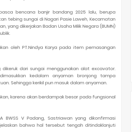
pasca bencana banjir bandang 2025 lalu, berupa
tan tebing sungai di Nagari Pasie Laweh, Kecamatan
n, yang dikerjakan Badan Usaha Milik Negara (BUMN)
ublik.
kukan oleh PT.Nindya Karya pada item pemasangan
 dikeruk dari sungai menggunakan alat excavator.
 dimasukkan kedalam anyaman bronjong tampa
atuan. Sehingga kerikil pun masuk dalam anyaman.
ankan, karena akan berdampak besar pada fungsional
SDA BWSS V Padang, Sastriawan yang dikonfirmasi
jelaskan bahwa hal tersebut tengah ditindaklanjuti