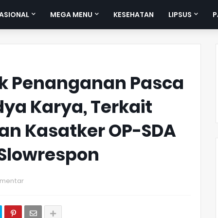
ASIONAL
MEGA MENU
KESEHATAN
LIPSUS
P
yek Penanganan Pasca
ya Karya, Terkait
kan Kasatker OP-SDA
Slowrespon
omentar