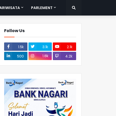
ARIWISATA
PARLEMENT
Follow Us
1.5k
3.1k
2.1k
1.8k
500
4.2k