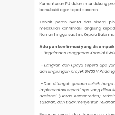
Kementerian PU dalam mendukung prog
bersubsidi agar tepat sasaran.
Terkait peran nyata dan sinergi p
melakukan konfirmasi langsung kepada
Namun hingga saat ini, Kepala Balai ma
Ada pun konfirmasi yang disampaik
-
Bagaimana tanggapan Kabalai BWSS V
- Langkah dan upaya seperti apa yang
dari lingkungan proyek BWSS V Padang.
- Dan ditengah godaan selisih harga 
Implementasi seperti apa yang dilak
nasional (Lintas Kementerian) terka
sasaran, dan tidak menyentuh rekanan
Respons cepat dan transparan diper