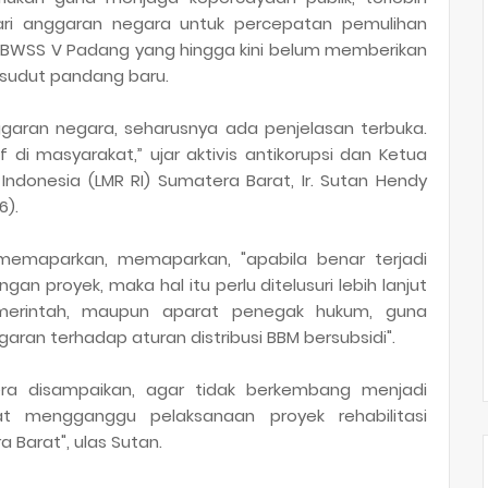
ari anggaran negara untuk percepatan pemulihan
BWSS V Padang yang hingga kini belum memberikan
i sudut pandang baru.
ggaran negara, seharusnya ada penjelasan terbuka.
di masyarakat,” ujar aktivis antikorupsi dan Ketua
Indonesia (LMR RI) Sumatera Barat, Ir. Sutan Hendy
6).
memaparkan, memaparkan, "apabila benar terjadi
n proyek, maka hal itu perlu ditelusuri lebih lanjut
merintah, maupun aparat penegak hukum, guna
ran terhadap aturan distribusi BBM bersubsidi".
gera disampaikan, agar tidak berkembang menjadi
t mengganggu pelaksanaan proyek rehabilitasi
 Barat", ulas Sutan.