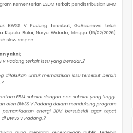
ram Kementerian ESDM terkait pendistribusian BMM
ihak BWSS V Padang tersebut, GoAsianews telah
 Kepala Balai, Naryo Widodo, Minggu (15/02/2026).
sih slow respon.
an yakni;
 Padang terkait issu yang beredar..?
 dilakukan untuk memastikan issu tersebut bersih
.?
antara BBM subsidi dengan non subsidi yang tinggi.
ukan oleh BWSS V Padang dalam mendukung program
it pemanfaatan energi BBM bersubsidi agar tepat
 di BWSS V Padang..?
lukan guna menjaga kepercayaan publik, terlebih