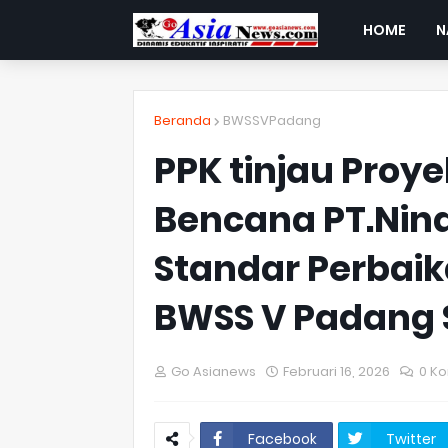
HOME
N
Beranda
BWSSVPadang
PPK tinjau Pro
Bencana PT.Nind
Standar Perbai
BWSS V Padang 
Go Asianews
Februari 16, 2026
0 K
Facebook
Twitter