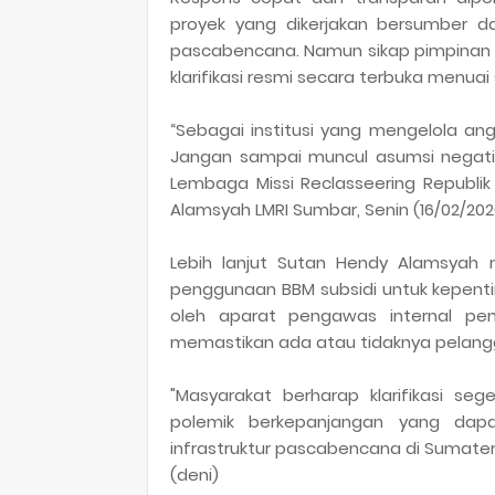
proyek yang dikerjakan bersumber d
pascabencana. Namun sikap pimpinan 
klarifikasi resmi secara terbuka menua
“Sebagai institusi yang mengelola an
Jangan sampai muncul asumsi negatif 
Lembaga Missi Reclasseering Republik 
Alamsyah LMRI Sumbar, Senin (16/02/202
Lebih lanjut Sutan Hendy Alamsyah 
penggunaan BBM subsidi untuk kepentinga
oleh aparat pengawas internal pe
memastikan ada atau tidaknya pelangga
"Masyarakat berharap klarifikasi se
polemik berkepanjangan yang dapa
infrastruktur pascabencana di Sumatera
(deni)