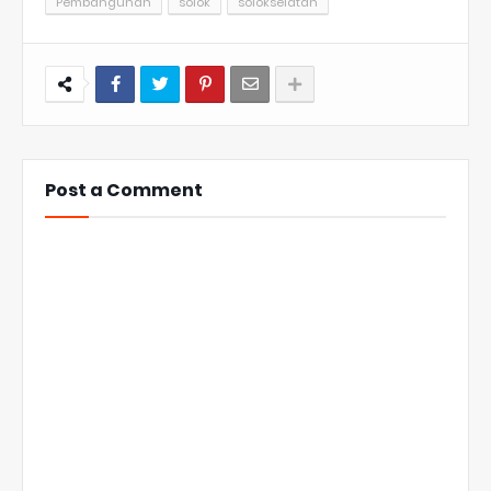
Pembangunan
solok
solokselatan
Post a Comment