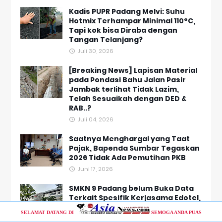
Kadis PUPR Padang Melvi: Suhu
Hotmix Terhampar Minimal 110°C,
Tapi kok bisa Diraba dengan
Tangan Telanjang?
Juli 30, 2026
[Breaking News] Lapisan Material
pada Pondasi Bahu Jalan Pasir
Jambak terlihat Tidak Lazim,
Telah Sesuaikah dengan DED &
RAB..?
Juli 04, 2026
Saatnya Menghargai yang Taat
Pajak, Bapenda Sumbar Tegaskan
2026 Tidak Ada Pemutihan PKB
Juni 17, 2026
SMKN 9 Padang belum Buka Data
Terkait Spesifik Kerjasama Edotel,
Kadisdik Sumbar: Prinsipnya untuk
SELAMAT DATANG DI
SEMOGA ANDA PUAS
Tingkatkan Kualitas Pendidikan