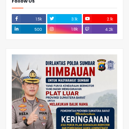
Follow Us
1.5k
3.1k
2.1k
1.8k
500
4.2k