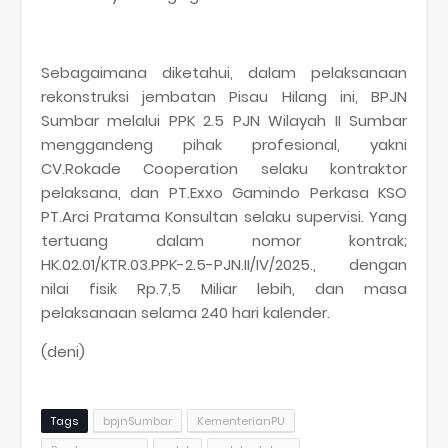
Sebagaimana diketahui, dalam pelaksanaan
rekonstruksi jembatan Pisau Hilang ini, BPJN
Sumbar melalui PPK 2.5 PJN Wilayah II Sumbar
menggandeng pihak profesional, yakni
CV.Rokade Cooperation selaku kontraktor
pelaksana, dan PT.Exxo Gamindo Perkasa KSO
PT.Arci Pratama Konsultan selaku supervisi. Yang
tertuang dalam nomor kontrak;
HK.02.01/KTR.03.PPK-2.5-PJN.II/IV/2025., dengan
nilai fisik Rp.7,5 Miliar lebih, dan masa
pelaksanaan selama 240 hari kalender.
(deni)
Tags
bpjnSumbar
KementerianPU