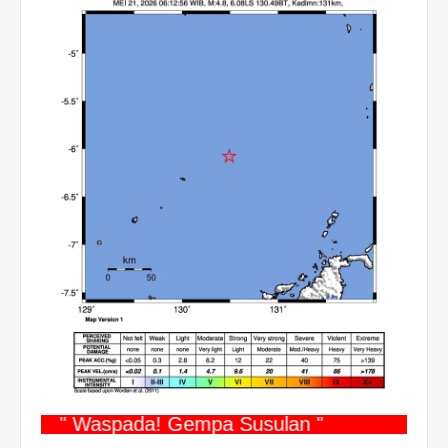
" Waspada! Gempa Susulan "