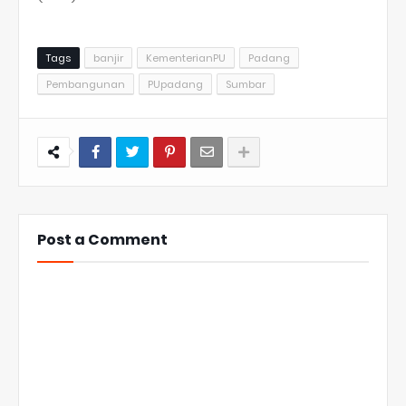
Tags
banjir
KementerianPU
Padang
Pembangunan
PUpadang
Sumbar
Post a Comment