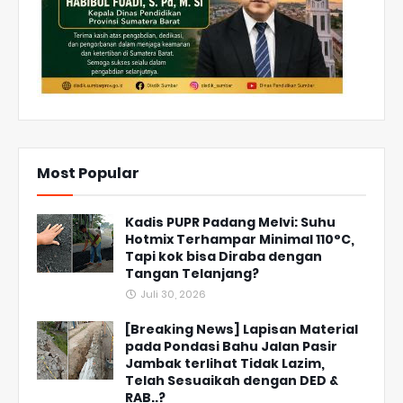
Most Popular
Kadis PUPR Padang Melvi: Suhu
Hotmix Terhampar Minimal 110°C,
Tapi kok bisa Diraba dengan
Tangan Telanjang?
Juli 30, 2026
[Breaking News] Lapisan Material
pada Pondasi Bahu Jalan Pasir
Jambak terlihat Tidak Lazim,
Telah Sesuaikah dengan DED &
RAB..?