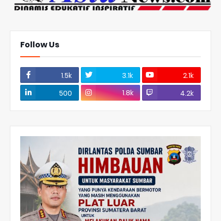
Follow Us
1.5k
3.1k
2.1k
1.8k
500
4.2k