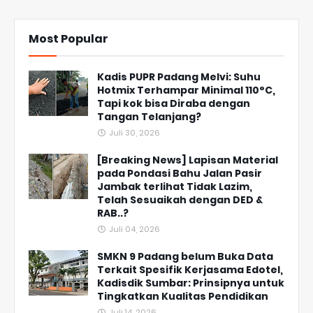
Most Popular
Kadis PUPR Padang Melvi: Suhu
Hotmix Terhampar Minimal 110°C,
Tapi kok bisa Diraba dengan
Tangan Telanjang?
Juli 30, 2026
[Breaking News] Lapisan Material
pada Pondasi Bahu Jalan Pasir
Jambak terlihat Tidak Lazim,
Telah Sesuaikah dengan DED &
RAB..?
Juli 04, 2026
SMKN 9 Padang belum Buka Data
Terkait Spesifik Kerjasama Edotel,
Kadisdik Sumbar: Prinsipnya untuk
Tingkatkan Kualitas Pendidikan
Juli 14, 2026