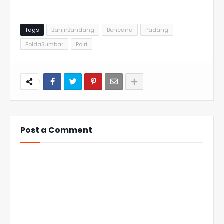
Tags
BanjirBandang
Bencana
Padang
PoldaSumbar
Polri
Post a Comment