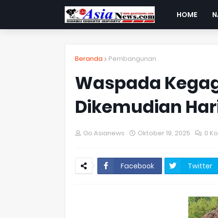
HOME
N
Beranda
Pembangunan
Waspada Kegaga
Dikemudian Hari
Go Asianews
Oktober 19, 2025
0 K
Facebook
Twitter