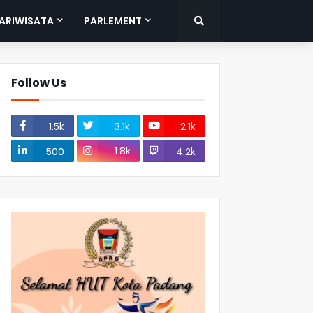
ARIWISATA
PARLEMENT
Follow Us
1.5k
3.1k
2.1k
1.8k
500
4.2k