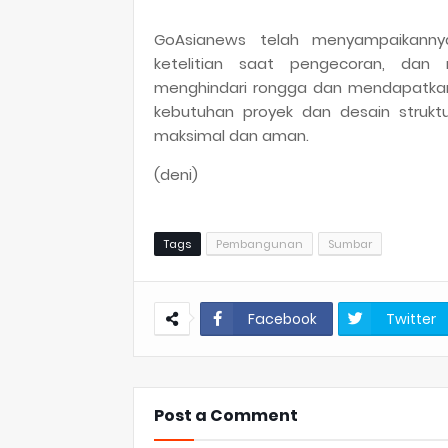
GoAsianews telah menyampaikannya
ketelitian saat pengecoran, da
menghindari rongga dan mendapatkan 
kebutuhan proyek dan desain strukt
maksimal dan aman.
(deni)
Tags
Pembangunan
Sumbar
Facebook
Twitter
Post a Comment