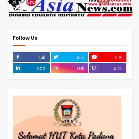
Follow Us
1.5k
3.1k
2.1k
1.8k
500
4.2k