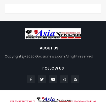
ABOUT US
Copyright @ 2026 Goasianews.com All right reserved
FOLLOW US
Blogger Templates
Design By
| -
SELAMAT DATANG DI
SEMOGA ANDA PUAS