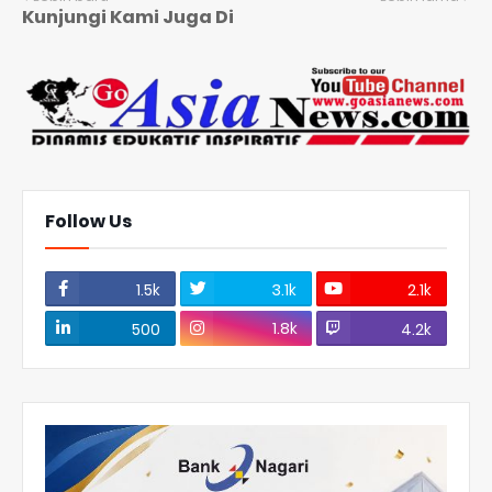
Kunjungi Kami Juga Di
Follow Us
1.5k
3.1k
2.1k
1.8k
500
4.2k