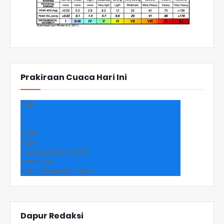
Prakiraan Cuaca Hari Ini
+
28
°
C
+
28°
+
25°
Padang (Sumatra)
Kamis, 06
Lihat Prakiraan 7 Hari
Dapur Redaksi