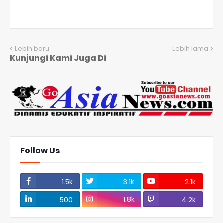
Lebih baru
Lebih lama
Kunjungi Kami Juga Di
Follow Us
1.5k
3.1k
2.1k
1.8k
500
4.2k