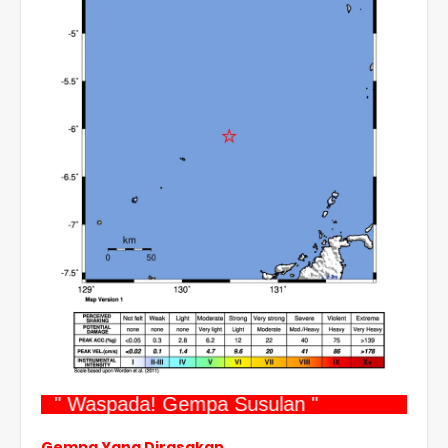
" Waspada! Gempa Susulan "
Gempa Yang Dirasakan