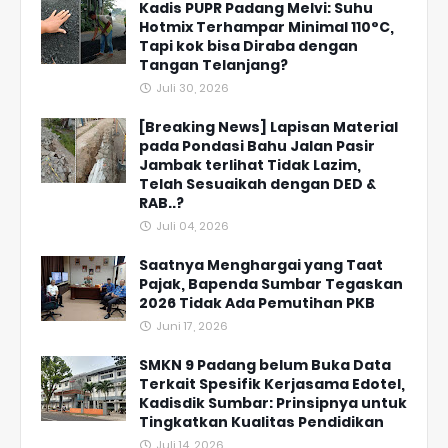
Kadis PUPR Padang Melvi: Suhu
Hotmix Terhampar Minimal 110°C,
Tapi kok bisa Diraba dengan
Tangan Telanjang?
Juli 30, 2026
[Breaking News] Lapisan Material
pada Pondasi Bahu Jalan Pasir
Jambak terlihat Tidak Lazim,
Telah Sesuaikah dengan DED &
RAB..?
Juli 04, 2026
Saatnya Menghargai yang Taat
Pajak, Bapenda Sumbar Tegaskan
2026 Tidak Ada Pemutihan PKB
Juni 17, 2026
SMKN 9 Padang belum Buka Data
Terkait Spesifik Kerjasama Edotel,
Kadisdik Sumbar: Prinsipnya untuk
Tingkatkan Kualitas Pendidikan
Juli 14, 2026