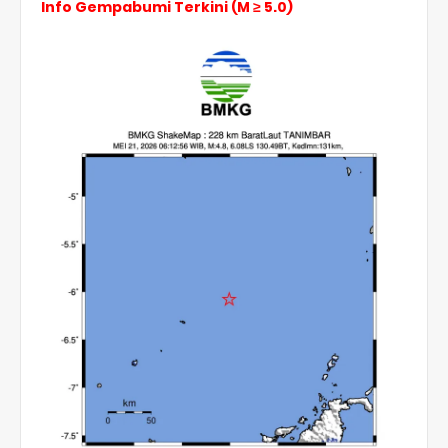
Info Gempabumi Terkini (M ≥ 5.0)