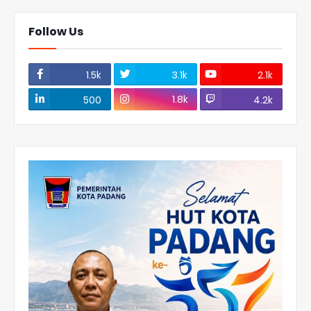
Follow Us
1.5k
3.1k
2.1k
1.8k
500
4.2k