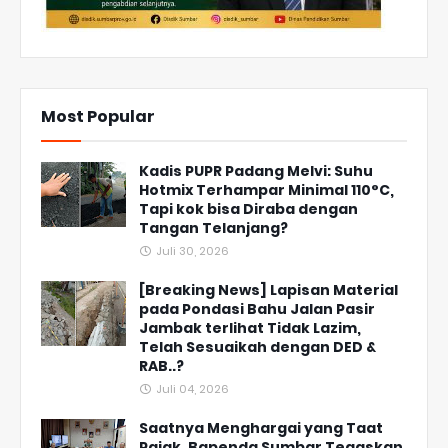
Most Popular
Kadis PUPR Padang Melvi: Suhu
Hotmix Terhampar Minimal 110°C,
Tapi kok bisa Diraba dengan
Tangan Telanjang?
Juli 30, 2026
[Breaking News] Lapisan Material
pada Pondasi Bahu Jalan Pasir
Jambak terlihat Tidak Lazim,
Telah Sesuaikah dengan DED &
RAB..?
Juli 04, 2026
Saatnya Menghargai yang Taat
Pajak, Bapenda Sumbar Tegaskan