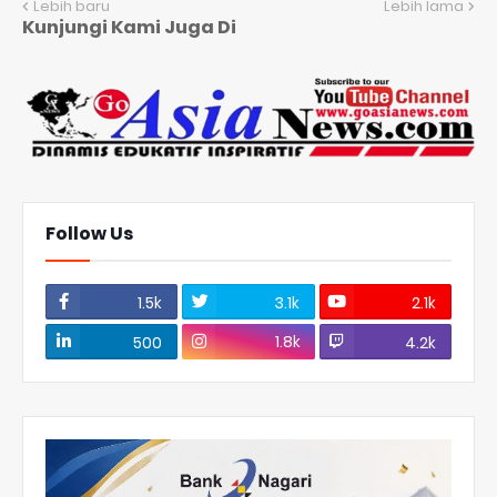
Lebih baru
Lebih lama
Kunjungi Kami Juga Di
Follow Us
1.5k
3.1k
2.1k
1.8k
500
4.2k