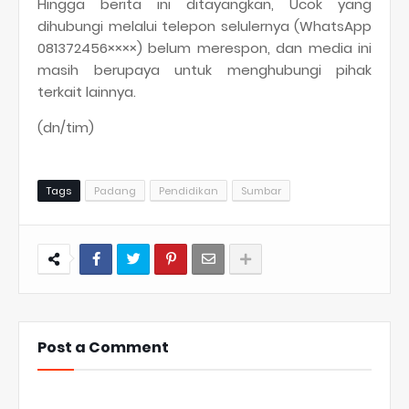
Hingga berita ini ditayangkan, Ucok yang
dihubungi melalui telepon selulernya (WhatsApp
081372456××××) belum merespon, dan media ini
masih berupaya untuk menghubungi pihak
terkait lainnya.
(dn/tim)
Tags
Padang
Pendidikan
Sumbar
Post a Comment