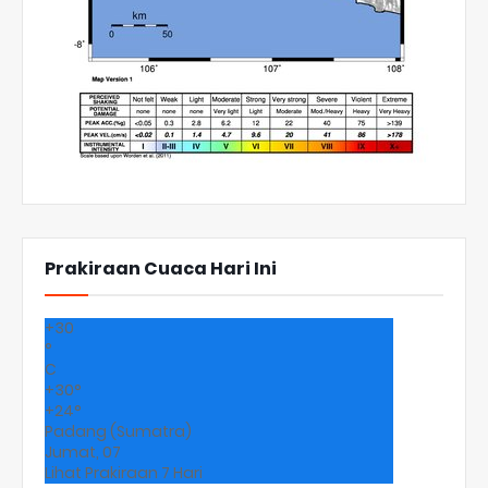
Prakiraan Cuaca Hari Ini
+
30
°
C
+
30°
+
24°
Padang (Sumatra)
Jumat, 07
Lihat Prakiraan 7 Hari