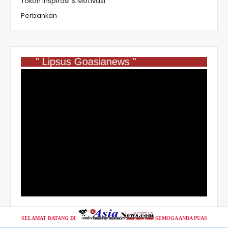
Tokoh Inspirasi & Motivasi
Perbankan
" Lipsus Goasianews "
SELAMAT DATANG DI
SEMOGA ANDA PUAS