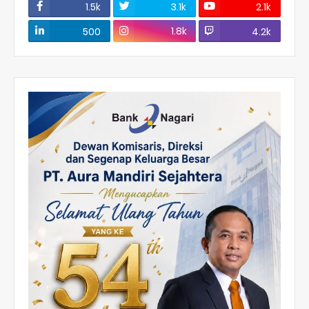
1.5k
3.1k
2.1k
1.8k
500
4.2k