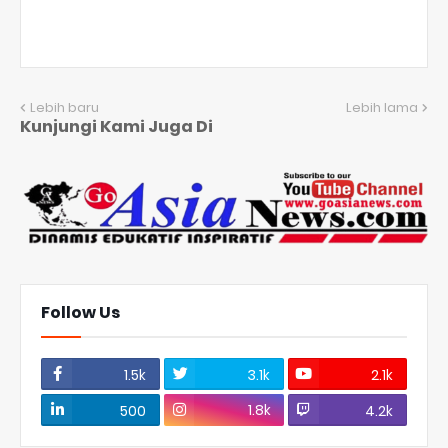
Lebih baru
Lebih lama
Kunjungi Kami Juga Di
Follow Us
1.5k
3.1k
2.1k
1.8k
500
4.2k