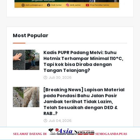
Most Popular
Kadis PUPR Padang Melvi: Suhu
Hotmix Terhampar Minimal 110°C,
Tapi kok bisa Diraba dengan
Tangan Telanjang?
Juli 30, 2026
[Breaking News] Lapisan Material
pada Pondasi Bahu Jalan Pasir
Jambak terlihat Tidak Lazim,
Telah Sesuaikah dengan DED &
RAB..?
Juli 04, 2026
Saatnya Menghargai yang Taat
SELAMAT DATANG DI
SEMOGA ANDA PUAS
Pajak, Bapenda Sumbar Tegaskan