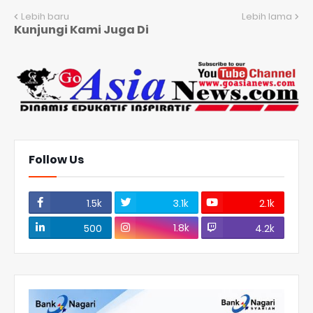
Lebih baru
Lebih lama
Kunjungi Kami Juga Di
Follow Us
1.5k
3.1k
2.1k
1.8k
500
4.2k