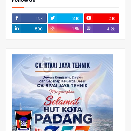
Follow Us
1.5k
3.1k
2.1k
1.8k
500
4.2k