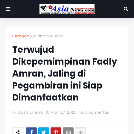
Beranda
jalanlingkungan
Terwujud
Dikepemimpinan Fadly
Amran, Jaling di
Pegambiran ini Siap
Dimanfaatkan
Go Asianews
April 27, 2025
0 Komentar