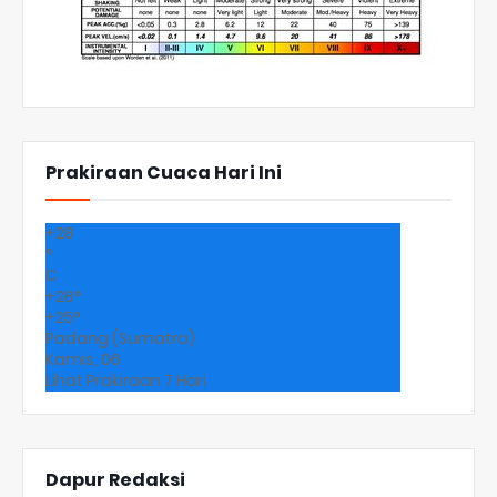
Prakiraan Cuaca Hari Ini
+
28
°
C
+
28°
+
25°
Padang (Sumatra)
Kamis, 06
Lihat Prakiraan 7 Hari
Dapur Redaksi