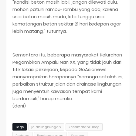
"Kondisi beton masih labil, jangan dilewati dulu,
mohon patuhi rambu-rambu yang ada, karena
usia beton masih muda, kita tunggu usia
kematangan beton sekitar 21 hari kedepan agar
lebih matang," tuturnya.
Sementara itu, beberapa masyarakat Kelurahan
Pegambiran Ampalu Nan XX, yang tidak jauh dari
titik lokasi pekerjaan, kepada GoAsianews
menyampaikan harapannya "semoga setelah ini,
perbaikan struktur jalan dan drainase lingkungan
juga menyentuh kawasan tempat kami
berdomisili," harap mereka.
(deni)
Tags
jalanlingkungan
kecamatanLubeg
Padang
Pembangunan
Sumbar