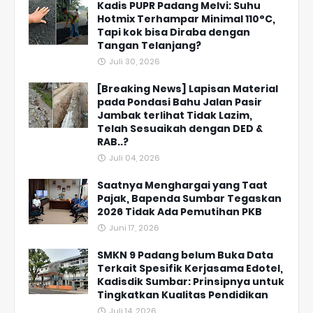
Kadis PUPR Padang Melvi: Suhu
Hotmix Terhampar Minimal 110°C,
Tapi kok bisa Diraba dengan
Tangan Telanjang?
Juli 30, 2026
[Breaking News] Lapisan Material
pada Pondasi Bahu Jalan Pasir
Jambak terlihat Tidak Lazim,
Telah Sesuaikah dengan DED &
RAB..?
Juli 04, 2026
Saatnya Menghargai yang Taat
Pajak, Bapenda Sumbar Tegaskan
2026 Tidak Ada Pemutihan PKB
Juni 17, 2026
SMKN 9 Padang belum Buka Data
Terkait Spesifik Kerjasama Edotel,
Kadisdik Sumbar: Prinsipnya untuk
Tingkatkan Kualitas Pendidikan
Juli 14, 2026