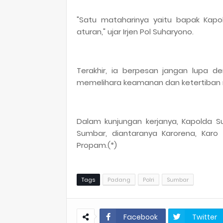
"Satu mataharinya yaitu bapak Kapolr
aturan," ujar Irjen Pol Suharyono.
Terakhir, ia berpesan jangan lupa d
memelihara keamanan dan ketertiban 
Dalam kunjungan kerjanya, Kapolda 
Sumbar, diantaranya Karorena, Karo 
Propam.(*)
Tags
Padang
Polri
Sumbar
Facebook
Twitter