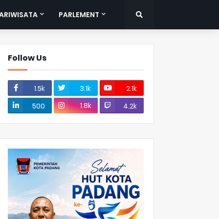
ARIWISATA
PARLEMENT
Follow Us
1.5k
3.1k
2.1k
1.8k
500
4.2k