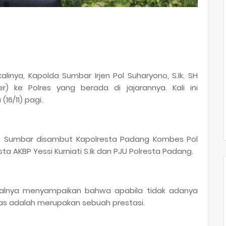
linya, Kapolda Sumbar Irjen Pol Suharyono, S.Ik. SH
r) ke Polres yang berada di jajarannya. Kali ini
16/11) pagi.
da Sumbar disambut Kapolresta Padang Kombes Pol
ta AKBP Yessi Kurniati S.Ik dan PJU Polresta Padang.
walnya menyampaikan bahwa apabila tidak adanya
s adalah merupakan sebuah prestasi.