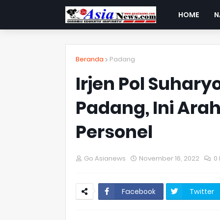
HOME
N
Beranda
Padang
Irjen Pol Suhary
Padang, Ini Ar
Personel
Go Asianews
November 16, 2022
0
Facebook
Twitter