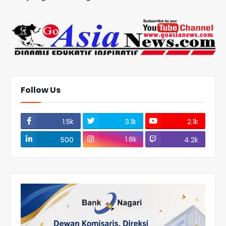
Follow Us
1.5k
3.1k
2.1k
1.8k
500
4.2k