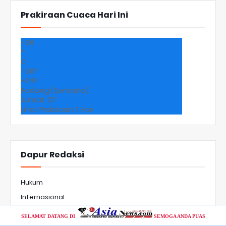
Prakiraan Cuaca Hari Ini
+
30
°
C
+
30°
+
24°
Padang (Sumatra)
Jumat, 07
Lihat Prakiraan 7 Hari
Dapur Redaksi
Hukum
Internasional
KementerianRI
SELAMAT DATANG DI
SEMOGA ANDA PUAS