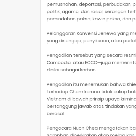
pemusnahan, deportasi, perbudakan, p
politik, agama, dan rasial, serangan 
pemindahan paksa, kawin paksa, dan 
Pelanggaran Konvensi Jenewa yang m
yang disengaja, penyiksaan, atau perla
Pengadilan tersebut yang secara resmi
Cambodia, atau ECCC—juga memerintah
dinilai sebagai korban.
Pengadilan itu menemukan bahwa Khie
terhadap Cham karena tidak cukup buk
Vietnam di bawah prinsip upaya krimi
bertanggung jawab atas tindakan yan
berasal.
Pengacara Nuon Chea mengatakan bah
Samphan diperkirakan akan melakukan 