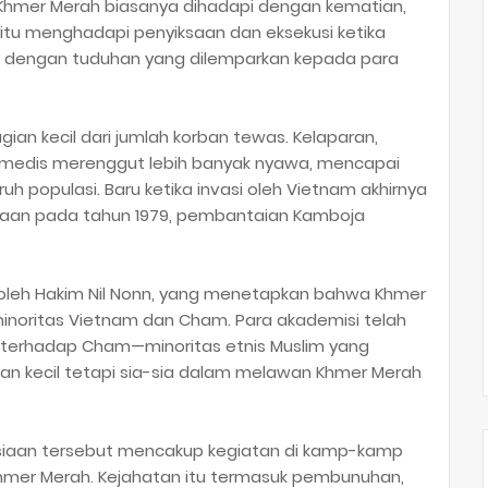
hmer Merah biasanya dihadapi dengan kematian,
tu menghadapi penyiksaan dan eksekusi ketika
al, dengan tuduhan yang dilemparkan kepada para
ian kecil dari jumlah korban tewas. Kelaparan,
an medis merenggut lebih banyak nyawa, mencapai
h populasi. Baru ketika invasi oleh Vietnam akhirnya
asaan pada tahun 1979, pembantaian Kamboja
n oleh Hakim Nil Nonn, yang menetapkan bahwa Khmer
noritas Vietnam dan Cham. Para akademisi telah
erhadap Cham—minoritas etnis Muslim yang
n kecil tetapi sia-sia dalam melawan Khmer Merah
iaan tersebut mencakup kegiatan di kamp-kamp
 Khmer Merah. Kejahatan itu termasuk pembunuhan,