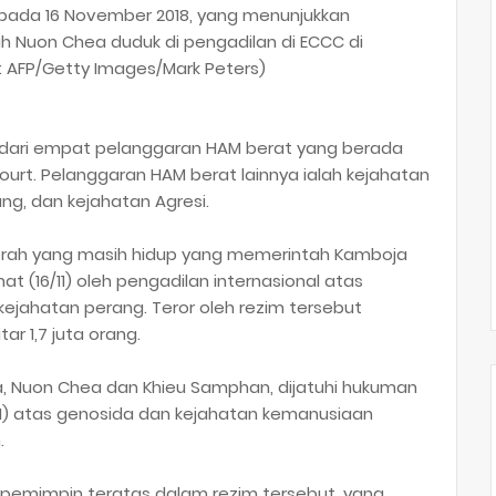
pada 16 November 2018, yang menunjukkan
Nuon Chea duduk di pengadilan di ECCC di
: AFP/Getty Images/Mark Peters)
dari empat pelanggaran HAM berat yang berada
 Court. Pelanggaran HAM berat lainnya ialah kejahatan
g, dan kejahatan Agresi.
Merah yang masih hidup yang memerintah Kamboja
 (16/11) oleh pengadilan internasional atas
ejahatan perang. Teror oleh rezim tersebut
r 1,7 juta orang.
, Nuon Chea dan Khieu Samphan, dijatuhi hukuman
11) atas genosida dan kejahatan kemanusiaan
.
pemimpin teratas dalam rezim tersebut, yang