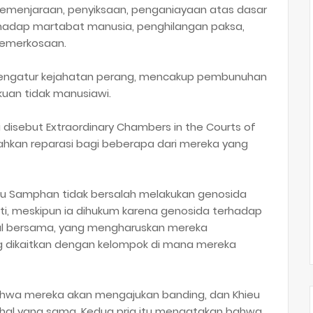
emenjaraan, penyiksaan, penganiayaan atas dasar
terhadap martabat manusia, penghilangan paksa,
pemerkosaan.
engatur kejahatan perang, mencakup pembunuhan
kuan tidak manusiawi.
 disebut Extraordinary Chambers in the Courts of
kan reparasi bagi beberapa dari mereka yang
u Samphan tidak bersalah melakukan genosida
ti, meskipun ia dihukum karena genosida terhadap
nal bersama, yang mengharuskan mereka
g dikaitkan dengan kelompok di mana mereka
wa mereka akan mengajukan banding, dan Khieu
hal yang sama. Kedua pria itu mengatakan bahwa