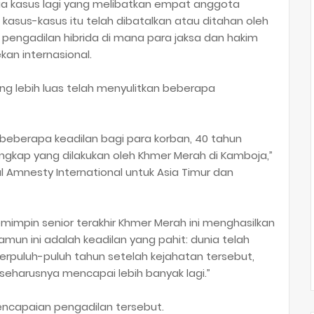
dua kasus lagi yang melibatkan empat anggota
kasus-kasus itu telah dibatalkan atau ditahan oleh
engadilan hibrida di mana para jaksa dan hakim
an internasional.
g lebih luas telah menyulitkan beberapa
eberapa keadilan bagi para korban, 40 tahun
ngkap yang dilakukan oleh Khmer Merah di Kamboja,”
al Amnesty International untuk Asia Timur dan
mimpin senior terakhir Khmer Merah ini menghasilkan
amun ini adalah keadilan yang pahit: dunia telah
Berpuluh-puluh tahun setelah kejahatan tersebut,
C seharusnya mencapai lebih banyak lagi.”
encapaian pengadilan tersebut.