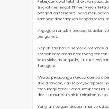
Pekerjaan awal telah dilakukan pada 
tingkat menengah Khmer Merah, tetapi 
pengadilan tersebut—yang merupakan p
Kamboja dipasangkan dengan rekan-rek
Kegagalan untuk mencapai keadilan yan
pengamat.
“Keputusan hari ini semoga membawa b
setelah kekejaman berat yang tak teru
kata Nicholas Bequelin, Direktur Region
Tenggara.
“Walau persidangan kedua dari para pe
dua dakwaan, dan 14 proyek reparasi, n
menunggu terlalu lama untuk saat ini. 
dan 13 tahun setelah itu didirikan, ECC
Yang lain, bagaimanapun, menyoroti p