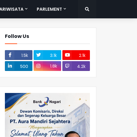
ARIWISATA
PARLEMENT
Follow Us
1.5k
3.1k
2.1k
1.8k
500
4.2k