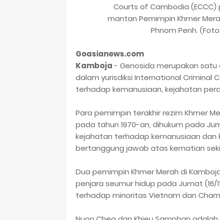
Courts of Cambodia (ECCC) 
mantan Pemimpin Khmer Merah 
Phnom Penh. (Foto
Goasianews.com
Kamboja
- Genosida merupakan satu 
dalam yurisdiksi International Criminal
terhadap kemanusiaan, kejahatan peran
Para pemimpin terakhir rezim Khmer 
pada tahun 1970-an, dihukum pada Jumat
kejahatan terhadap kemanusiaan dan k
bertanggung jawab atas kematian sekita
Dua pemimpin Khmer Merah di Kamboja
penjara seumur hidup pada Jumat (16/
terhadap minoritas Vietnam dan Cham
Nuon Chea dan Khieu Samphan adalah 