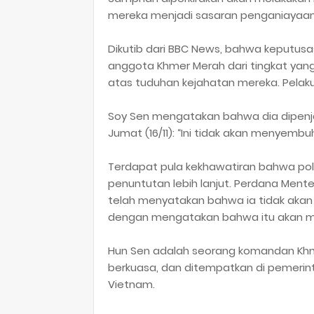
mereka menjadi sasaran penganiayaan p
Dikutib dari BBC News, bahwa keputu
anggota Khmer Merah dari tingkat yang
atas tuduhan kejahatan mereka. Pelaku
Soy Sen mengatakan bahwa dia dipenja
Jumat (16/11): “Ini tidak akan menyemb
Terdapat pula kekhawatiran bahwa pol
penuntutan lebih lanjut. Perdana Ment
telah menyatakan bahwa ia tidak akan m
dengan mengatakan bahwa itu akan me
Hun Sen adalah seorang komandan Khm
berkuasa, dan ditempatkan di pemerint
Vietnam.