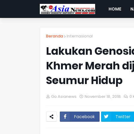
HOME
N
Beranda
Internasional
Lakukan Genosi
Khmer Merah di
Seumur Hidup
Go Asianews
November 18, 2018
0
Facebook
Twitter