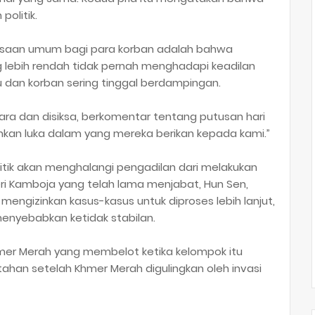
olitik.
sasaan umum bagi para korban adalah bahwa
 lebih rendah tidak pernah menghadapi keadilan
 dan korban sering tinggal berdampingan.
ra dan disiksa, berkomentar tentang putusan hari
uhkan luka dalam yang mereka berikan kepada kami.”
itik akan menghalangi pengadilan dari melakukan
eri Kamboja yang telah lama menjabat, Hun Sen,
engizinkan kasus-kasus untuk diproses lebih lanjut,
nyebabkan ketidak stabilan.
er Merah yang membelot ketika kelompok itu
ahan setelah Khmer Merah digulingkan oleh invasi