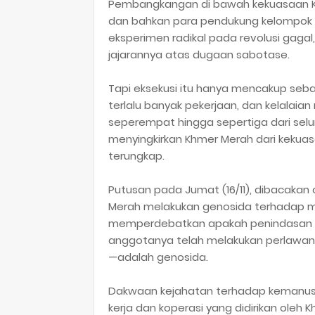
Pembangkangan di bawah kekuasaan K
dan bahkan para pendukung kelompok i
eksperimen radikal pada revolusi gag
jajarannya atas dugaan sabotase.
Tapi eksekusi itu hanya mencakup sebag
terlalu banyak pekerjaan, dan kelalai
seperempat hingga sepertiga dari seluru
menyingkirkan Khmer Merah dari keku
terungkap.
Putusan pada Jumat (16/11), dibacaka
Merah melakukan genosida terhadap mi
memperdebatkan apakah penindasan t
anggotanya telah melakukan perlawana
—adalah genosida.
Dakwaan kejahatan terhadap kemanus
kerja dan koperasi yang didirikan oleh