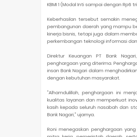
KBMI 1 (Modal Inti sampai dengan Rp6 tri
Keberhasilan tersebut semakin meneg
pembangunan daerah yang mampu bersa
kinerja bisnis, tetapi juga dalam memb
perkembangan teknologi informasi dan
Direktur Keuangan PT Bank Nagari
penghargaan yang diterima. Penghargaa
insan Bank Nagari dalam menghadirkan
dengan kebutuhan masyarakat.
"Alhamdulillah, penghargaan ini men
kualitas layanan dan memperkuat inov
kasih kepada seluruh nasabah dan st
Bank Nagari," ujarnya.
Roni menegaskan penghargaan yang di
mitra kerja, pemerintah daerah, ser