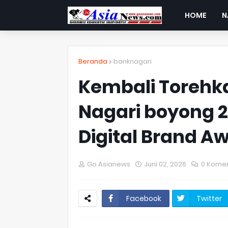
HOME
N
Beranda
banknagari
Kembali Torehka
Nagari boyong 2
Digital Brand A
Go Asianews
Juni 02, 2026
0 Kome
Facebook
Twitter