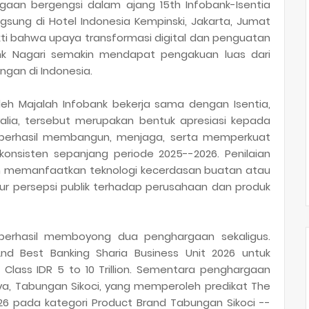
aan bergengsi dalam ajang 15th Infobank-Isentia
gsung di Hotel Indonesia Kempinski, Jakarta, Jumat
ukti bahwa upaya transformasi digital dan penguatan
ank Nagari semakin mendapat pengakuan luas dari
ngan di Indonesia.
eh Majalah Infobank bekerja sama dengan Isentia,
ralia, tersebut merupakan bentuk apresiasi kepada
ai berhasil membangun, menjaga, serta memperkuat
 konsisten sepanjang periode 2025--2026. Penilaian
n memanfaatkan teknologi kecerdasan buatan atau
gukur persepsi publik terhadap perusahaan dan produk
 berhasil memboyong dua penghargaan sekaligus.
d Best Banking Sharia Business Unit 2026 untuk
t Class IDR 5 to 10 Trillion. Sementara penghargaan
nya, Tabungan Sikoci, yang memperoleh predikat The
26 pada kategori Product Brand Tabungan Sikoci --