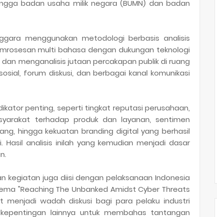
hingga badan usaha milik negara (BUMN) dan badan
nggara menggunakan metodologi berbasis analisis
mrosesan multi bahasa dengan dukungan teknologi
an menganalisis jutaan percakapan publik di ruang
sosial, forum diskusi, dan berbagai kanal komunikasi
dikator penting, seperti tingkat reputasi perusahaan,
asyarakat terhadap produk dan layanan, sentimen
ng, hingga kekuatan branding digital yang berhasil
. Hasil analisis inilah yang kemudian menjadi dasar
n.
n kegiatan juga diisi dengan pelaksanaan Indonesia
tema "Reaching The Unbanked Amidst Cyber Threats
ut menjadi wadah diskusi bagi para pelaku industri
 kepentingan lainnya untuk membahas tantangan