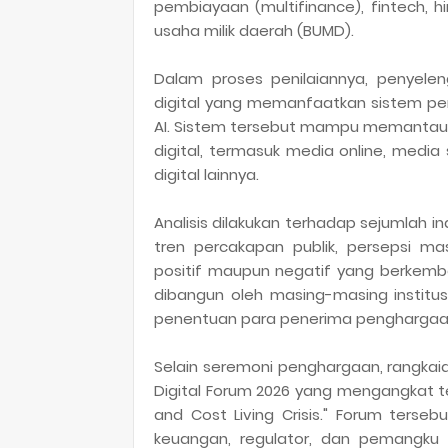
pembiayaan (multifinance), fintech, 
usaha milik daerah (BUMD).
Dalam proses penilaiannya, penyele
digital yang memanfaatkan sistem pe
AI. Sistem tersebut mampu memantau d
digital, termasuk media online, media 
digital lainnya.
Analisis dilakukan terhadap sejumlah in
tren percakapan publik, persepsi m
positif maupun negatif yang berkemba
dibangun oleh masing-masing institusi
penentuan para penerima penghargaa
Selain seremoni penghargaan, rangkaia
Digital Forum 2026 yang mengangkat 
and Cost Living Crisis." Forum terseb
keuangan, regulator, dan pemangku