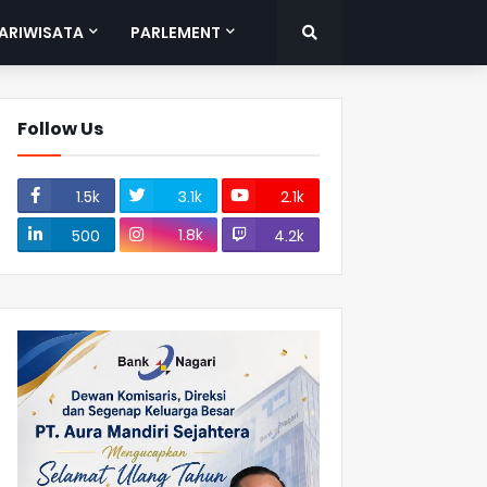
ARIWISATA
PARLEMENT
Follow Us
1.5k
3.1k
2.1k
1.8k
500
4.2k