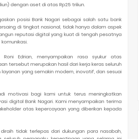
liun) dengan aset di atas Rp25 triliun.
askan posisi Bank Nagari sebagai salah satu bank
ing di tingkat nasional, tidak hanya dalam aspek
angun reputasi digital yang kuat di tengah pesatnya
 komunikasi.
, Roni Edrian, menyampaikan rasa syukur atas
n tersebut merupakan hasil dari kerja keras seluruh
 layanan yang semakin modern, inovatif, dan sesuai
jadi motivasi bagi kami untuk terus meningkatkan
asi digital Bank Nagari. Kami menyampaikan terima
akeholder atas kepercayaan yang diberikan kepada
raih tidak terlepas dari dukungan para nasabah,
ta seluruh pemangku kepentingan yang selama ini