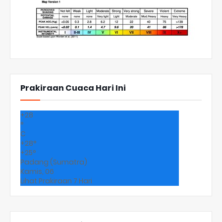
Prakiraan Cuaca Hari Ini
+
28
°
C
+
28°
+
25°
Padang (Sumatra)
Kamis, 06
Lihat Prakiraan 7 Hari