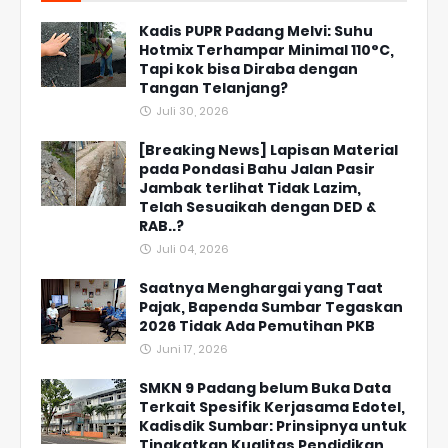
Kadis PUPR Padang Melvi: Suhu
Hotmix Terhampar Minimal 110°C,
Tapi kok bisa Diraba dengan
Tangan Telanjang?
Juli 30, 2026
[Breaking News] Lapisan Material
pada Pondasi Bahu Jalan Pasir
Jambak terlihat Tidak Lazim,
Telah Sesuaikah dengan DED &
RAB..?
Juli 04, 2026
Saatnya Menghargai yang Taat
Pajak, Bapenda Sumbar Tegaskan
2026 Tidak Ada Pemutihan PKB
Juni 17, 2026
SMKN 9 Padang belum Buka Data
Terkait Spesifik Kerjasama Edotel,
Kadisdik Sumbar: Prinsipnya untuk
Tingkatkan Kualitas Pendidikan