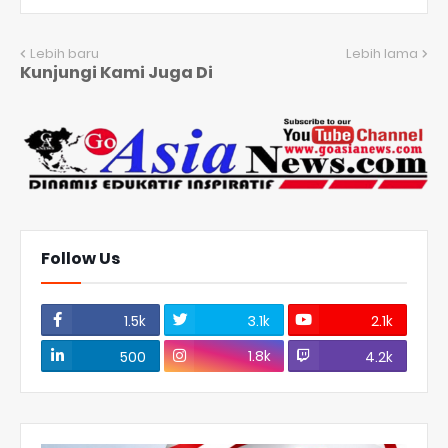
Lebih baru
Lebih lama
Kunjungi Kami Juga Di
Follow Us
1.5k
3.1k
2.1k
1.8k
500
4.2k