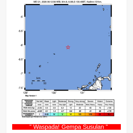
" Waspada! Gempa Susulan "