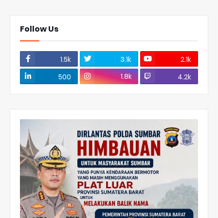
Follow Us
1.5k
3.1k
2.1k
1.8k
500
4.2k