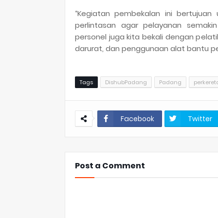
“Kegiatan pembekalan ini bertujuan 
perlintasan agar pelayanan semaki
personel juga kita bekali dengan pelat
darurat, dan penggunaan alat bantu p
Tags
DishubPadang
Padang
perkere
Facebook
Twitter
Post a Comment