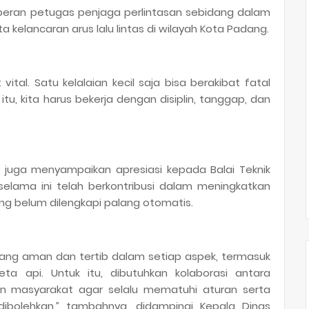
eran petugas penjaga perlintasan sebidang dalam
kelancaran arus lalu lintas di wilayah Kota Padang.
ital. Satu kelalaian kecil saja bisa berakibat fatal
u, kita harus bekerja dengan disiplin, tanggap, dan
 juga menyampaikan apresiasi kepada Balai Teknik
selama ini telah berkontribusi dalam meningkatkan
yang belum dilengkapi palang otomatis.
 yang aman dan tertib dalam setiap aspek, termasuk
eta api. Untuk itu, dibutuhkan kolaborasi antara
an masyarakat agar selalu mematuhi aturan serta
dibolehkan,” tambahnya, didampingi Kepala Dinas