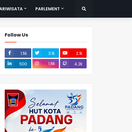
ARIWISATA
PARLEMENT
Follow Us
1.5k
3.1k
2.1k
1.8k
500
4.2k