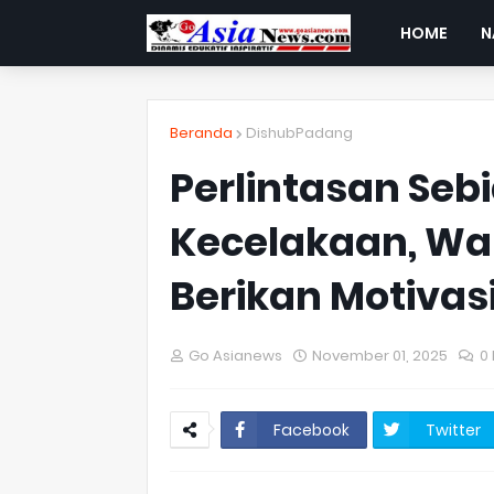
HOME
N
Beranda
DishubPadang
Perlintasan Se
Kecelakaan, Wa
Berikan Motivas
Go Asianews
November 01, 2025
0
Facebook
Twitter