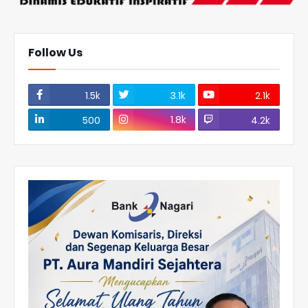
Follow Us
1.5k
3.1k
2.1k
1.8k
500
4.2k