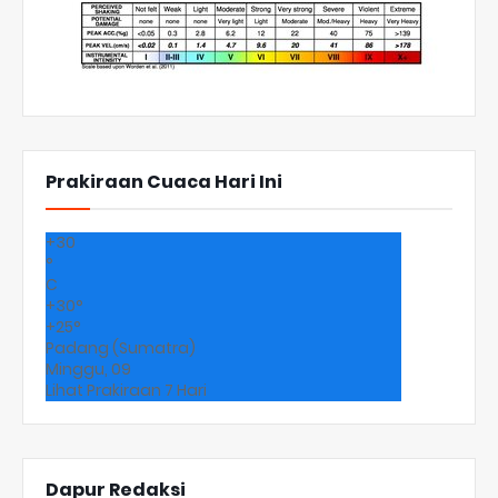
Prakiraan Cuaca Hari Ini
+
30
°
C
+
30°
+
25°
Padang (Sumatra)
Minggu, 09
Lihat Prakiraan 7 Hari
Dapur Redaksi