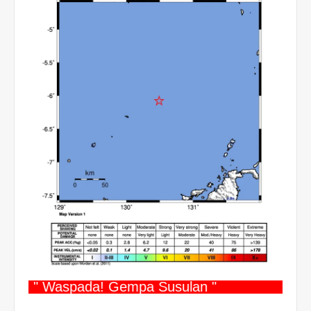
" Waspada! Gempa Susulan "