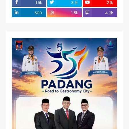
1.5k
3.1k
2.1k
1.8k
500
4.2k