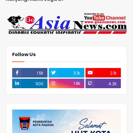
Follow Us
1.5k
3.1k
2.1k
1.8k
500
4.2k