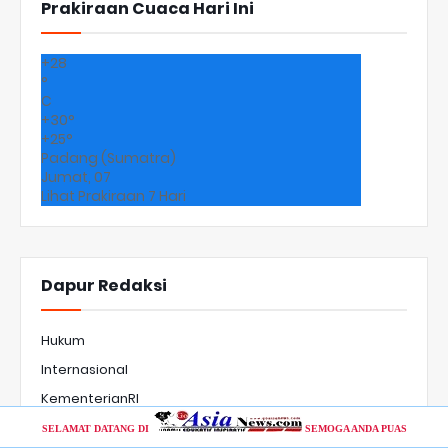
Prakiraan Cuaca Hari Ini
+
28
°
C
+
30°
+
25°
Padang (Sumatra)
Jumat, 07
Lihat Prakiraan 7 Hari
Dapur Redaksi
Hukum
Internasional
KementerianRI
Korupsi
SELAMAT DATANG DI
SEMOGA ANDA PUAS