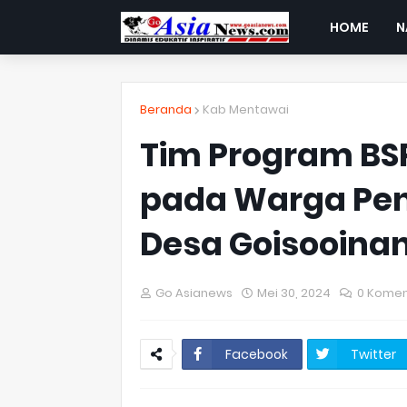
HOME
N
Beranda
Kab Mentawai
Tim Program BSP
pada Warga Pen
Desa Goisooina
Go Asianews
Mei 30, 2024
0 Komen
Facebook
Twitter