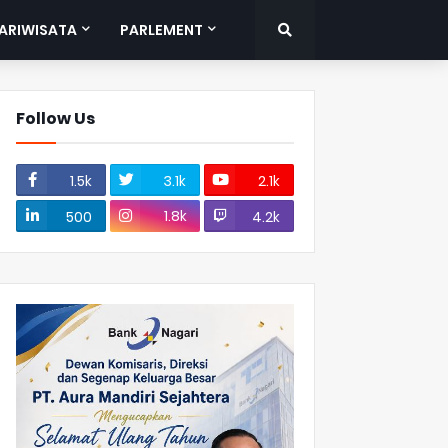
ARIWISATA
PARLEMENT
Follow Us
1.5k
3.1k
2.1k
1.8k
500
4.2k