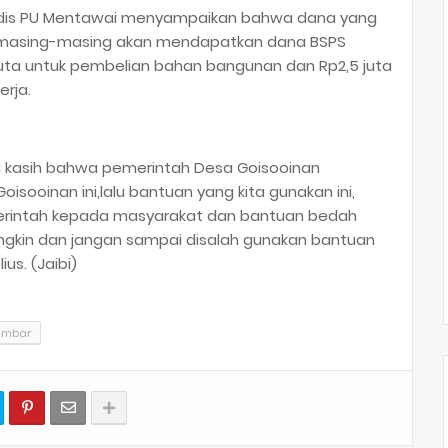
Kadis PU Mentawai menyampaikan bahwa dana yang
t, masing-masing akan mendapatkan dana BSPS
5 juta untuk pembelian bahan bangunan dan Rp2,5 juta
rja.
 kasih bahwa pemerintah Desa Goisooinan
ooinan ini,lalu bantuan yang kita gunakan ini,
erintah kepada masyarakat dan bantuan bedah
gkin dan jangan sampai disalah gunakan bantuan
us. (Jaibi)
umbar