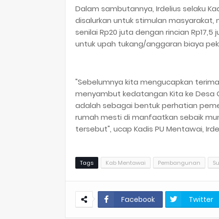
Dalam sambutannya, Irdelius selaku 
disalurkan untuk stimulan masyaraka
senilai Rp20 juta dengan rincian Rp17,
untuk upah tukang/anggaran biaya peke
"Sebelumnya kita mengucapkan terima
menyambut kedatangan Kita ke Desa Gois
adalah sebagai bentuk perhatian pem
rumah mesti di manfaatkan sebaik mun
tersebut", ucap Kadis PU Mentawai, Irdeli
Tags
Kab Mentawai
Pembangunan
S
Facebook
Twitter