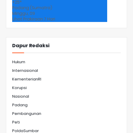
+
25°
Padang (Sumatra)
Minggu, 09
Lihat Prakiraan 7 Hari
Dapur Redaksi
Hukum
Internasional
KementerianRI
Korupsi
Nasional
Padang
Pembangunan
Peti
PoldaSumbar