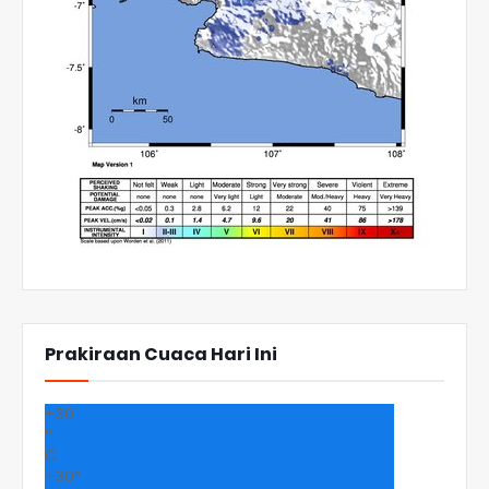
Prakiraan Cuaca Hari Ini
+
30
°
C
+
30°