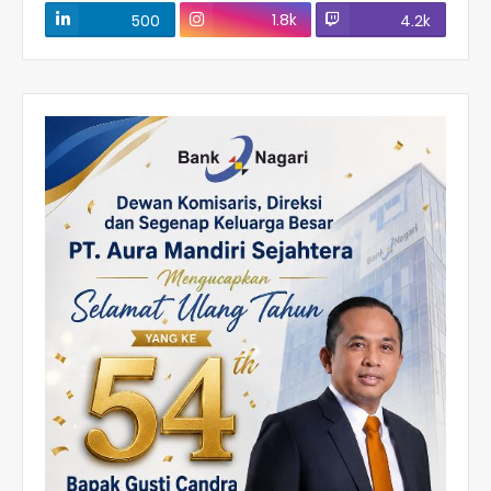
1.8k
500
4.2k