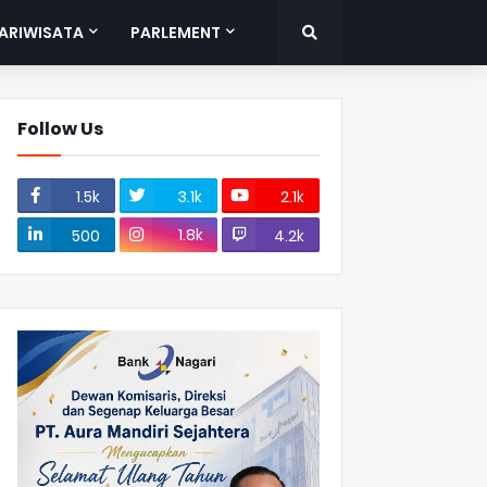
ARIWISATA
PARLEMENT
Follow Us
1.5k
3.1k
2.1k
1.8k
500
4.2k