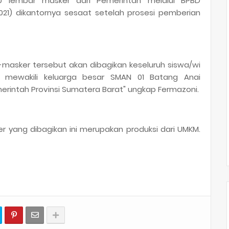
00 lembar masker dari Pemerintah melalui BPBD
021) dikantornya sesaat setelah prosesi pemberian
r-masker tersebut akan dibagikan keseluruh siswa/wi
 mewakili keluarga besar SMAN 01 Batang Anai
intah Provinsi Sumatera Barat" ungkap Fermazoni.
 yang dibagikan ini merupakan produksi dari UMKM.