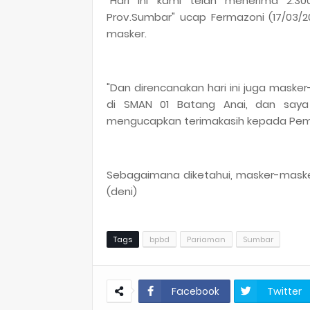
"Hari ini kami telah menerima 2.3
Prov.Sumbar" ucap Fermazoni (17/03/2
masker.
"Dan direncanakan hari ini juga maske
di SMAN 01 Batang Anai, dan saya
mengucapkan terimakasih kepada Pemer
Sebagaimana diketahui, masker-masker
(deni)
Tags
bpbd
Pariaman
Sumbar
Facebook
Twitter