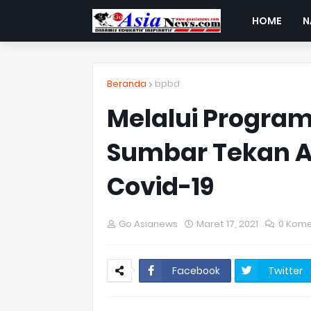
HOME
N
Beranda
bpbd
Melalui Program
Sumbar Tekan 
Covid-19
Go Asianews
Maret 17, 2021
0 Kome
Facebook
Twitter