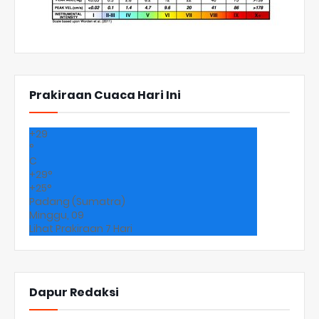
Prakiraan Cuaca Hari Ini
+
29
°
C
+
29°
+
25°
Padang (Sumatra)
Minggu, 09
Lihat Prakiraan 7 Hari
Dapur Redaksi