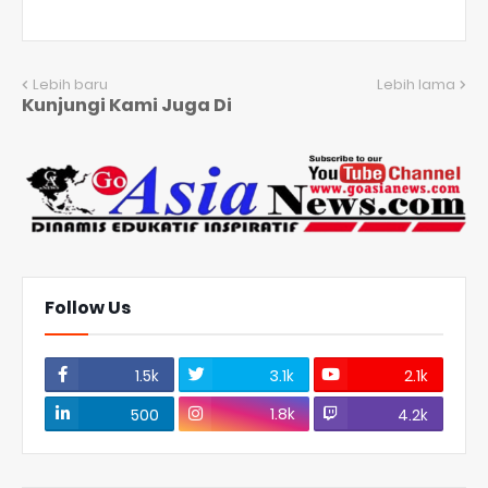
Lebih baru
Lebih lama
Kunjungi Kami Juga Di
Follow Us
1.5k
3.1k
2.1k
1.8k
500
4.2k