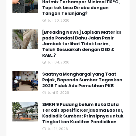
Hotmix Terhampar Minimal 110°C,
Tapi kok bisa Diraba dengan
Tangan Telanjang?
Juli 30, 2026
[Breaking News] Lapisan Material
pada Pondasi Bahu Jalan Pasir
Jambak terlihat Tidak Lazim,
Telah Sesuaikah dengan DED &
RAB..?
Juli 04, 2026
Saatnya Menghargai yang Taat
Pajak, Bapenda Sumbar Tegaskan
2026 Tidak Ada Pemutihan PKB
Juni 17, 2026
SMKN 9 Padang belum Buka Data
Terkait Spesifik Kerjasama Edotel,
Kadisdik Sumbar: Prinsipnya untuk
Tingkatkan Kualitas Pendidikan
Juli 14, 2026