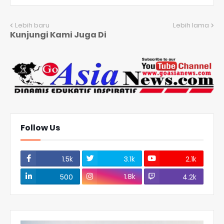
Lebih baru
Lebih lama
Kunjungi Kami Juga Di
Follow Us
1.5k
3.1k
2.1k
1.8k
500
4.2k