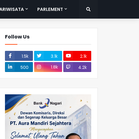
ARIWISATA
PARLEMENT
Follow Us
1.5k
3.1k
2.1k
1.8k
500
4.2k