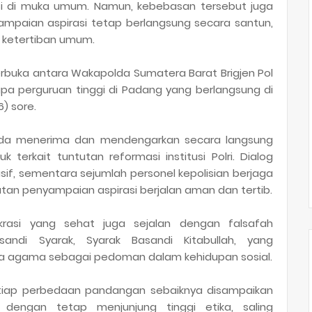
i di muka umum. Namun, kebebasan tersebut juga
paian aspirasi tetap berlangsung secara santun,
 ketertiban umum.
erbuka antara Wakapolda Sumatera Barat Brigjen Pol
pa perguruan tinggi di Padang yang berlangsung di
) sore.
da menerima dan mendengarkan secara langsung
 terkait tuntutan reformasi institusi Polri. Dialog
if, sementara sejumlah personel kepolisian berjaga
atan penyampaian aspirasi berjalan aman dan tertib.
okrasi yang sehat juga sejalan dengan falsafah
ndi Syarak, Syarak Basandi Kitabullah, yang
a agama sebagai pedoman dalam kehidupan sosial.
etiap perbedaan pandangan sebaiknya disampaikan
 dengan tetap menjunjung tinggi etika, saling