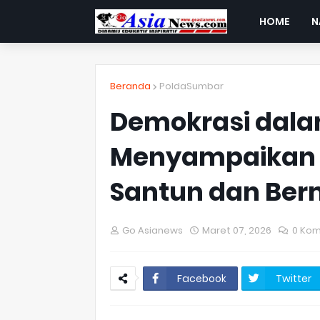
HOME
N
Beranda
PoldaSumbar
Demokrasi dala
Menyampaikan 
Santun dan Ber
Go Asianews
Maret 07, 2026
0 Kom
Facebook
Twitter