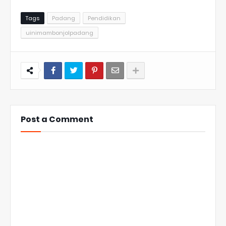
Tags
Padang
Pendidikan
uinimambonjolpadang
Post a Comment