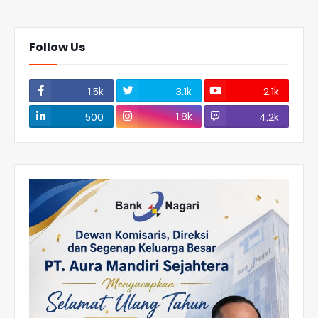
Follow Us
1.5k
3.1k
2.1k
1.8k
500
4.2k