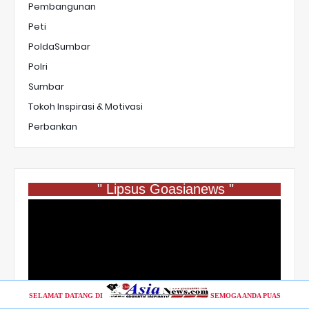
Pembangunan
Peti
PoldaSumbar
Polri
Sumbar
Tokoh Inspirasi & Motivasi
Perbankan
" Lipsus Goasianews "
SELAMAT DATANG DI
SEMOGA ANDA PUAS