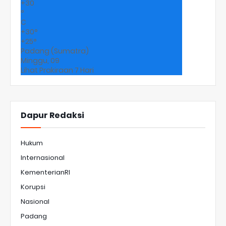
+
30
°
C
+
30°
+
25°
Padang (Sumatra)
Minggu, 09
Lihat Prakiraan 7 Hari
Dapur Redaksi
Hukum
Internasional
KementerianRI
Korupsi
Nasional
Padang