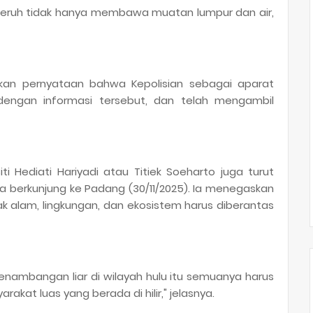
ng keruh tidak hanya membawa muatan lumpur dan air,
ikan pernyataan bahwa Kepolisian sebagai aparat
dengan informasi tersebut, dan telah mengambil
ti Hediati Hariyadi atau Titiek Soeharto juga turut
ka berkunjung ke Padang (30/11/2025). Ia menegaskan
ak alam, lingkungan, dan ekosistem harus diberantas
enambangan liar di wilayah hulu itu semuanya harus
akat luas yang berada di hilir," jelasnya.