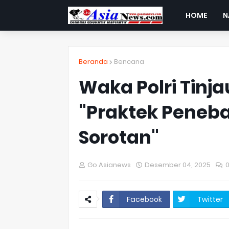
HOME
N
Beranda
Bencana
Waka Polri Tinj
"Praktek Peneba
Sorotan"
Go Asianews
Desember 04, 2025
Facebook
Twitter