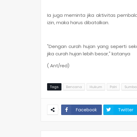
Ia juga meminta jika aktivitas pemba
izin, maka harus dibatalkan.
"Dengan curah hujan yang seperti seka
jika curah hujan lebih besar," katanya
( Ant/red)
Tags
Bencana
Hukum
Polri
Sumba
Facebook
Twitter