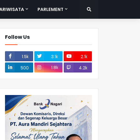
ARIWISATA
PARLEMENT
Follow Us
1.5k
3.1k
2.1k
1.8k
500
4.2k