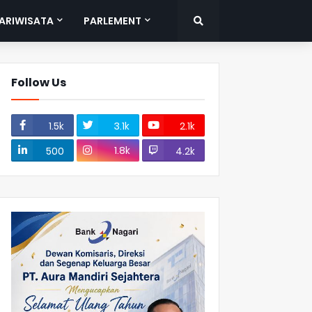
ARIWISATA
PARLEMENT
Follow Us
1.5k
3.1k
2.1k
1.8k
500
4.2k