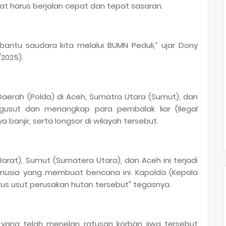
t harus berjalan cepat dan tepat sasaran.
ntu saudara kita melalui BUMN Peduli,” ujar Dony
2025).
Daerah (Polda) di Aceh, Sumatra Utara (Sumut), dan
gusut dan menangkap para pembalak liar (Ilegal
 banjir, serta longsor di wilayah tersebut.
arat), Sumut (Sumatera Utara), dan Aceh ini terjadi
nusia yang membuat bencana ini. Kapolda (Kepala
arus usut perusakan hutan tersebut" tegasnya.
 yang telah menelan ratusan korban jiwa tersebut