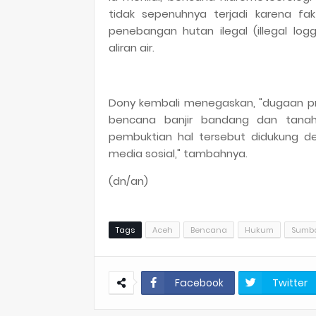
tidak sepenuhnya terjadi karena f
penebangan hutan ilegal (illegal l
aliran air.
Dony kembali menegaskan, "dugaan p
bencana banjir bandang dan tanah 
pembuktian hal tersebut didukung d
media sosial," tambahnya.
(dn/an)
Tags
Aceh
Bencana
Hukum
Sumb
Facebook
Twitter