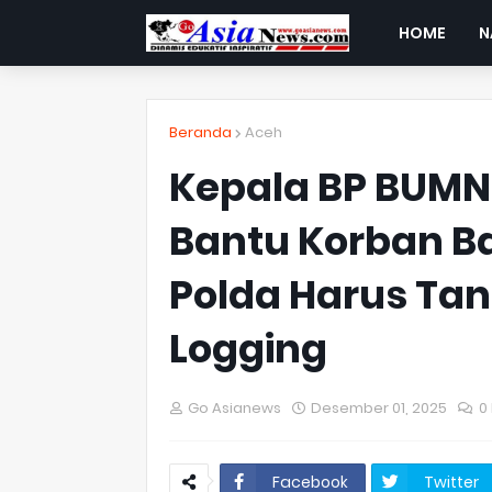
HOME
N
Beranda
Aceh
Kepala BP BUMN 
Bantu Korban Ba
Polda Harus Tan
Logging
Go Asianews
Desember 01, 2025
0
Facebook
Twitter