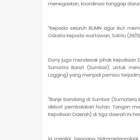
menegaskan, koordinasi tanggap darura
“Kepada seluruh BUMN agar ikut memba
Oskaria kepada wartawan, Sabtu (29/11/
Dony juga mendesak pihak Kepolisian 
Sumatra Barat (Sumbar), untuk men
Logging) yang menjadi pemicu terjadinya
"Banjir bandang di Sumbar (Sumatera B
akibat pembalakan hutan. Tangan ma
Kepolisian Daerah) di tiga daerah ini h
la menilai, bencana hidrometeorologi