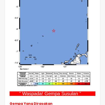
" Waspada! Gempa Susulan "
Gempa Yang Dirasakan