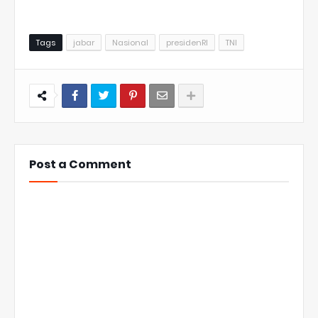
Tags
jabar
Nasional
presidenRI
TNI
Post a Comment