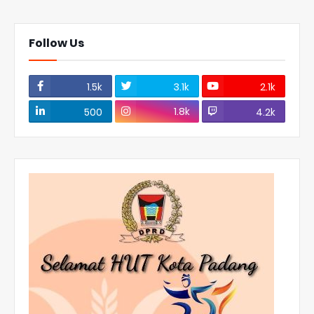
Follow Us
1.5k
3.1k
2.1k
1.8k
500
4.2k