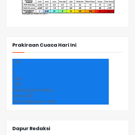
Prakiraan Cuaca Hari Ini
+
28
°
C
+
28°
+
25°
Padang (Sumatra)
Kamis, 06
Lihat Prakiraan 7 Hari
Dapur Redaksi