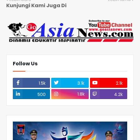
Kunjungi Kami Juga Di
Follow Us
1.5k
3.1k
2.1k
1.8k
500
4.2k