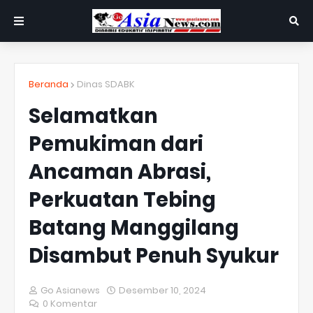
Beranda
Dinas SDABK
Selamatkan
Pemukiman dari
Ancaman Abrasi,
Perkuatan Tebing
Batang Manggilang
Disambut Penuh Syukur
Go Asianews
Desember 10, 2024
0 Komentar