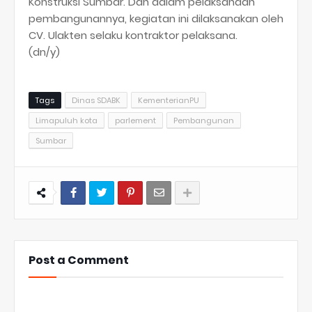
Konstruksi Sumbar. Dan dalam pelaksanaan
pembangunannya, kegiatan ini dilaksanakan oleh
CV. Ulakten selaku kontraktor pelaksana.
(dn/y)
Tags
Dinas SDABK
KementerianPU
Limapuluh kota
parlement
Pembangunan
Sumbar
Post a Comment