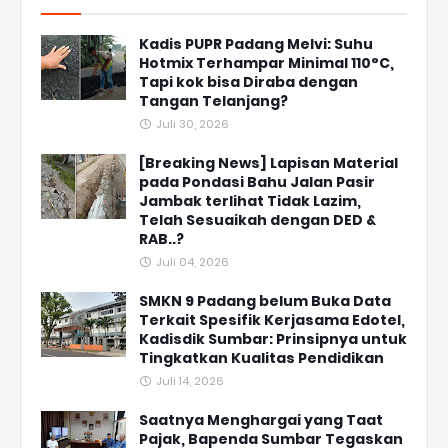
Kadis PUPR Padang Melvi: Suhu
Hotmix Terhampar Minimal 110°C,
Tapi kok bisa Diraba dengan
Tangan Telanjang?
Juli 30, 2026
[Breaking News] Lapisan Material
pada Pondasi Bahu Jalan Pasir
Jambak terlihat Tidak Lazim,
Telah Sesuaikah dengan DED &
RAB..?
Juli 04, 2026
SMKN 9 Padang belum Buka Data
Terkait Spesifik Kerjasama Edotel,
Kadisdik Sumbar: Prinsipnya untuk
Tingkatkan Kualitas Pendidikan
Juli 14, 2026
Saatnya Menghargai yang Taat
Pajak, Bapenda Sumbar Tegaskan