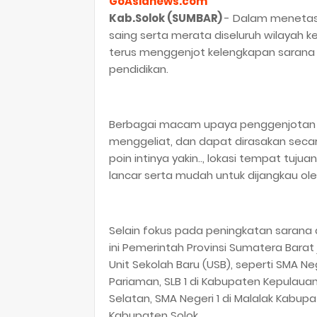
GoAsianews.com
Kab.Solok (SUMBAR)
- Dalam menetask
saing serta merata diseluruh wilayah 
terus menggenjot kelengkapan sarana
pendidikan.
Berbagai macam upaya penggenjotan ter
menggeliat, dan dapat dirasakan seca
poin intinya yakin.., lokasi tempat tujua
lancar serta mudah untuk dijangkau ol
Selain fokus pada peningkatan sarana
ini Pemerintah Provinsi Sumatera Bar
Unit Sekolah Baru (USB), seperti SMA N
Pariaman, SLB 1 di Kabupaten Kepulaua
Selatan, SMA Negeri 1 di Malalak Kabu
Kabupaten Solok.