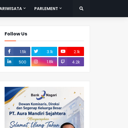
ARIWISATA
PARLEMENT
Follow Us
1.5k
3.1k
2.1k
1.8k
500
4.2k