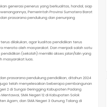
an generasi penerus yang berkualitas, handal, siap
kewenangannya, Pemerintah Provinsi Sumatera Barat
 dan prasarana pendukung dan penunjang
us dilakukan, agar kualitas pendidikan terus
ra merata oleh masyarakat. Dan menjadi salah satu
n pendidikan (sekolah) memiliki akses jalan/lalin yang
eh masyarakat luas.
 dan prasarana pendukung pendidikan, ditahun 2024
at juga telah menyelesaikan beberapa pembangunan
egeri 2 di Sungai Geringging Kabupaten Padang
n Mentawai, SMA Negeri 12 di Kabupaten Solok
paten Agam, dan SMA Negeri 3 Gunung Talang di