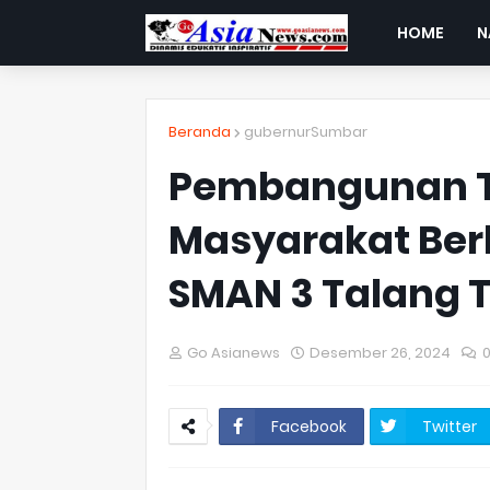
HOME
N
Beranda
gubernurSumbar
Pembangunan Ta
Masyarakat Be
SMAN 3 Talang T
Go Asianews
Desember 26, 2024
Facebook
Twitter