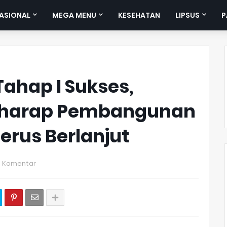
ASIONAL
MEGA MENU
KESEHATAN
LIPSUS
P
hap I Sukses,
rharap Pembangunan
erus Berlanjut
0 Komentar