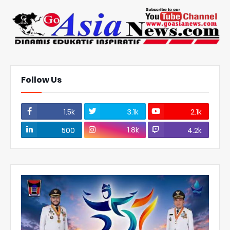
Follow Us
1.5k
3.1k
2.1k
1.8k
500
4.2k