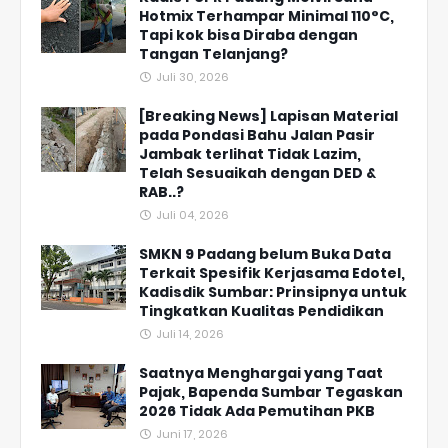
Hotmix Terhampar Minimal 110°C,
Tapi kok bisa Diraba dengan
Tangan Telanjang?
Juli 30, 2026
[Breaking News] Lapisan Material
pada Pondasi Bahu Jalan Pasir
Jambak terlihat Tidak Lazim,
Telah Sesuaikah dengan DED &
RAB..?
Juli 04, 2026
SMKN 9 Padang belum Buka Data
Terkait Spesifik Kerjasama Edotel,
Kadisdik Sumbar: Prinsipnya untuk
Tingkatkan Kualitas Pendidikan
Juli 14, 2026
Saatnya Menghargai yang Taat
Pajak, Bapenda Sumbar Tegaskan
2026 Tidak Ada Pemutihan PKB
Juni 17, 2026