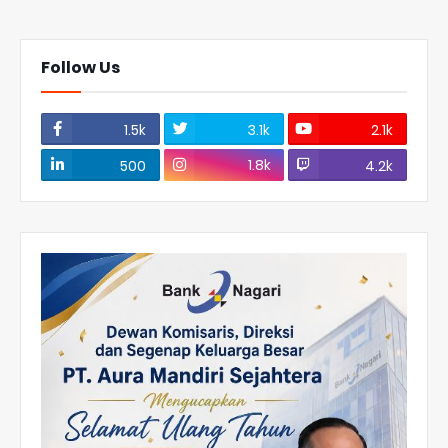
Follow Us
1.5k
3.1k
2.1k
1.8k
500
4.2k