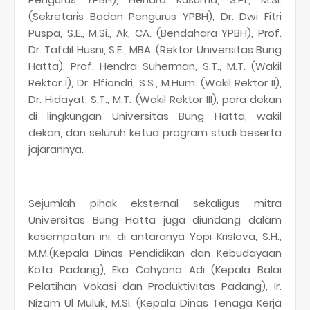
(Sekretaris Badan Pengurus YPBH), Dr. Dwi Fitri
Puspa, S.E., M.Si., Ak, CA. (Bendahara YPBH), Prof.
Dr. Tafdil Husni, S.E., MBA. (Rektor Universitas Bung
Hatta), Prof. Hendra Suherman, S.T., M.T. (Wakil
Rektor I), Dr. Elfiondri, S.S., M.Hum. (Wakil Rektor II),
Dr. Hidayat, S.T., M.T. (Wakil Rektor III), para dekan
di lingkungan Universitas Bung Hatta, wakil
dekan, dan seluruh ketua program studi beserta
jajarannya.
Sejumlah pihak eksternal sekaligus mitra
Universitas Bung Hatta juga diundang dalam
kesempatan ini, di antaranya Yopi Krislova, S.H.,
M.M.(Kepala Dinas Pendidikan dan Kebudayaan
Kota Padang), Eka Cahyana Adi (Kepala Balai
Pelatihan Vokasi dan Produktivitas Padang), Ir.
Nizam Ul Muluk, M.Si. (Kepala Dinas Tenaga Kerja