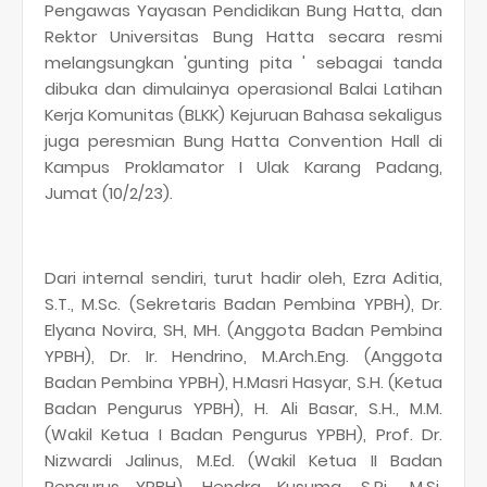
Pengawas Yayasan Pendidikan Bung Hatta, dan
Rektor Universitas Bung Hatta secara resmi
melangsungkan 'gunting pita ' sebagai tanda
dibuka dan dimulainya operasional Balai Latihan
Kerja Komunitas (BLKK) Kejuruan Bahasa sekaligus
juga peresmian Bung Hatta Convention Hall di
Kampus Proklamator I Ulak Karang Padang,
Jumat (10/2/23).
Dari internal sendiri, turut hadir oleh, Ezra Aditia,
S.T., M.Sc. (Sekretaris Badan Pembina YPBH), Dr.
Elyana Novira, SH, MH. (Anggota Badan Pembina
YPBH), Dr. Ir. Hendrino, M.Arch.Eng. (Anggota
Badan Pembina YPBH), H.Masri Hasyar, S.H. (Ketua
Badan Pengurus YPBH), H. Ali Basar, S.H., M.M.
(Wakil Ketua I Badan Pengurus YPBH), Prof. Dr.
Nizwardi Jalinus, M.Ed. (Wakil Ketua II Badan
Pengurus YPBH), Hendra Kusuma, S.Pi., M.Si.