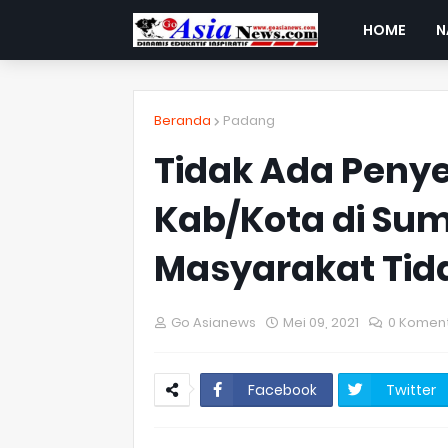
HOME
N
Beranda
Padang
Tidak Ada Peny
Kab/Kota di Sum
Masyarakat Tida
Go Asianews
Mei 09, 2021
0 Komen
Facebook
Twitter