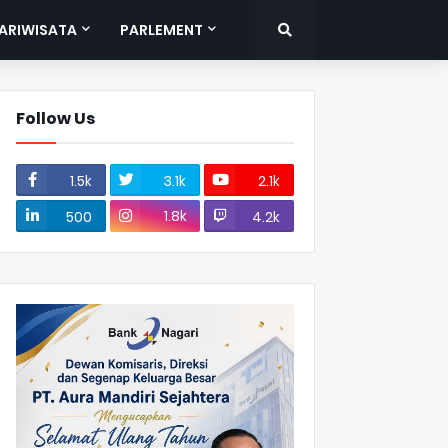
ARIWISATA
PARLEMENT
Follow Us
1.5k
3.1k
2.1k
1.8k
500
4.2k