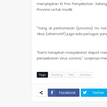
menyiapkan 10 Pos Penyekatan. Sehing
Provinsi untuk mudik.
"Yang di perbatasan (provinsi) itu nan
tikus (alternatif) juga ada petugas y
"Kami harapkan masyakarat dapat mem
penyebaran virus corona," ucapnya me
Tags
Padang
Polri
Sumbar
Facebook
Twitter