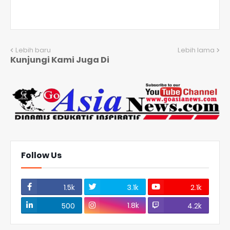
Lebih baru
Lebih lama
Kunjungi Kami Juga Di
Follow Us
1.5k
3.1k
2.1k
1.8k
500
4.2k