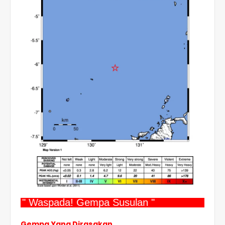
" Waspada! Gempa Susulan "
Gempa Yang Dirasakan