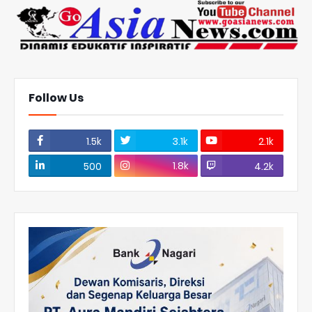
Follow Us
1.5k
3.1k
2.1k
1.8k
500
4.2k