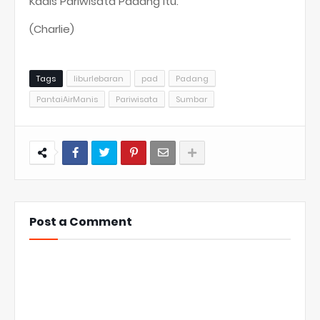
Kadis Pariwisata Padang itu.
(Charlie)
Tags
liburlebaran
pad
Padang
PantaiAirManis
Pariwisata
Sumbar
Post a Comment