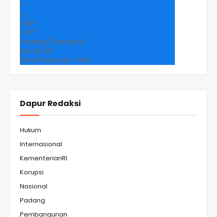
°
C
+
28°
+
25°
Padang (Sumatra)
Kamis, 06
Lihat Prakiraan 7 Hari
Dapur Redaksi
Hukum
Internasional
KementerianRI
Korupsi
Nasional
Padang
Pembangunan