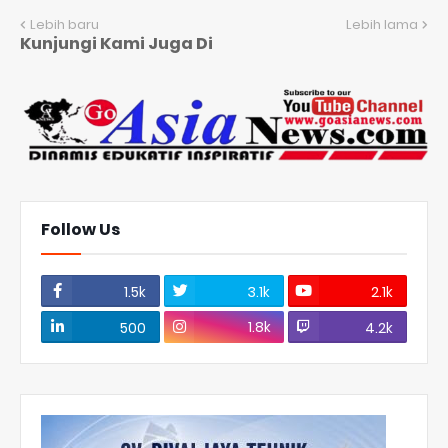
Lebih baru
Lebih lama
Kunjungi Kami Juga Di
Follow Us
1.5k
3.1k
2.1k
1.8k
500
4.2k