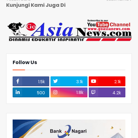
Kunjungi Kami Juga Di
Follow Us
1.5k
3.1k
2.1k
1.8k
500
4.2k