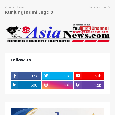
Lebih baru
Lebih lama
Kunjungi Kami Juga Di
Follow Us
1.5k
3.1k
2.1k
1.8k
500
4.2k