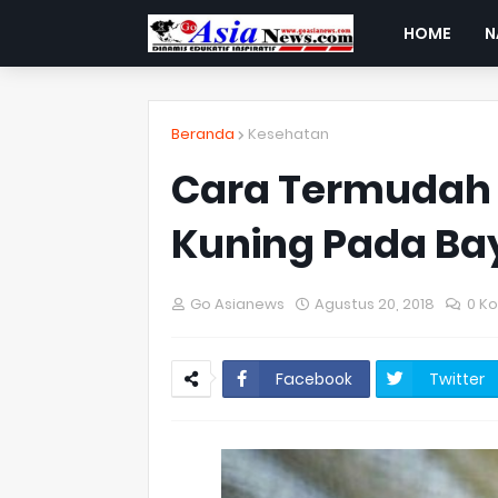
HOME
N
Beranda
Kesehatan
Cara Termudah 
Kuning Pada Ba
Go Asianews
Agustus 20, 2018
0 K
Facebook
Twitter