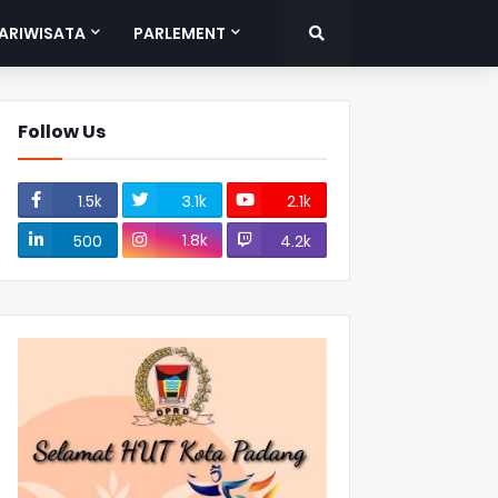
ARIWISATA
PARLEMENT
Follow Us
1.5k
3.1k
2.1k
1.8k
500
4.2k